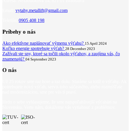
Adresa:
Nezábudková 14, 821 01 Bratislava
Email:
vytahy.metallift@gmail.com
Telefón:
0905 408 198
Príbehy o nás
Ako efektívne naplánovať výmenu výťahu?
15 April 2024
Koľko energie spotrebuje výťah?
28 December 2023
Zažívali ste sny, ktoré sa točili okolo výťahov, a zaujíma vás, čo
znamenajú?
04 September 2023
O nás
Už 25 rokov sme raz hore a raz dolu. Staráme sa totiž o výťahy. Ak
potrebujete nový výťah, servis toho súčasného, alebo rozmýšľate
nad modernizáciou, sme pre vás tí praví.
Hrdo o sebe vyhlasujeme, že sme najspoľahlivejší výťahári na
Slovensku. Verte nám, dokážeme vás vytiahnuť z problémov.