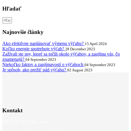
Hľadať
Najnovšie články
Ako efektívne naplánovať výmenu výťahu?
15 April 2024
Koľko energie spotrebuje výťah?
28 December 2023
Zažívali ste sny, ktoré sa točili okolo výťahov, a zaujíma vás, čo
znamenajú?
04 September 2023
Niekoľko faktov a zaujímavostí o výťahoch
04 September 2023
Je spôsob, ako prežiť pád výťahu?
02 August 2023
Kontakt
METALLIFT spol. s r.o.