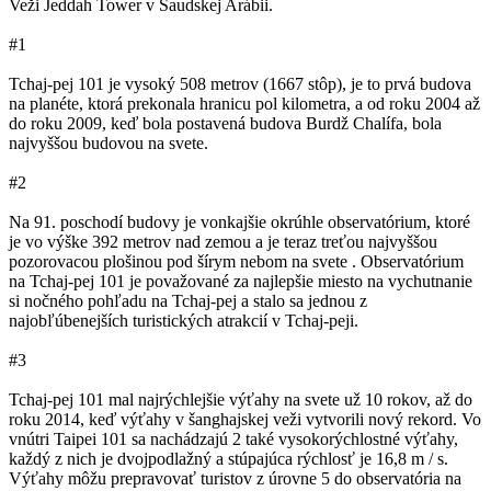
Veži Jeddah Tower v Saudskej Arábii.
#1
Tchaj-pej 101 je vysoký 508 metrov (1667 stôp), je to prvá budova
na planéte, ktorá prekonala hranicu pol kilometra, a od roku 2004 až
do roku 2009, keď bola postavená budova Burdž Chalífa, bola
najvyššou budovou na svete.
#2
Na 91. poschodí budovy je vonkajšie okrúhle observatórium, ktoré
je vo výške 392 metrov nad zemou a je teraz treťou najvyššou
pozorovacou plošinou pod šírym nebom na svete . Observatórium
na Tchaj-pej 101 je považované za najlepšie miesto na vychutnanie
si nočného pohľadu na Tchaj-pej a stalo sa jednou z
najobľúbenejších turistických atrakcií v Tchaj-peji.
#3
Tchaj-pej 101 mal najrýchlejšie výťahy na svete už 10 rokov, až do
roku 2014, keď výťahy v šanghajskej veži vytvorili nový rekord. Vo
vnútri Taipei 101 sa nachádzajú 2 také vysokorýchlostné výťahy,
každý z nich je dvojpodlažný a stúpajúca rýchlosť je 16,8 m / s.
Výťahy môžu prepravovať turistov z úrovne 5 do observatória na