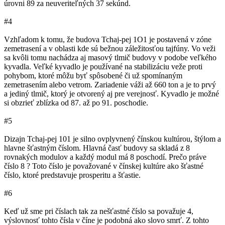
úrovni 89 za neuveriteľných 37 sekúnd.
#4
Vzhľadom k tomu, že budova Tchaj-pej 1O1 je postavená v zóne
zemetrasení a v oblasti kde sú bežnou záležitosťou tajfúny. Vo veži
sa kvôli tomu nachádza aj masový tlmič budovy v podobe veľkého
kyvadla. Veľké kyvadlo je používané na stabilizáciu veže proti
pohybom, ktoré môžu byť spôsobené či už spomínaným
zemetrasením alebo vetrom. Zariadenie váži až 660 ton a je to prvý
a jediný tlmič, ktorý je otvorený aj pre verejnosť. Kyvadlo je možné
si obzrieť zblízka od 87. až po 91. poschodie.
#5
Dizajn Tchaj-pej 101 je silno ovplyvnený čínskou kultúrou, štýlom a
hlavne šťastným číslom. Hlavná časť budovy sa skladá z 8
rovnakých modulov a každý modul má 8 poschodí. Prečo práve
číslo 8 ? Toto číslo je považované v čínskej kultúre ako šťastné
číslo, ktoré predstavuje prosperitu a šťastie.
#6
Keď už sme pri číslach tak za nešťastné číslo sa považuje 4,
výslovnosť tohto čísla v číne je podobná ako slovo smrť. Z tohto