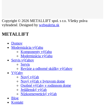
Copyright © 2026 METALLIFT spol. s r.o. Všetky práva
vyhradené. Designed by
webgaleria.sk
METALLIFT
Domov
Modernizácia výťahu
Komponenty výťahu
Modernizácia výťahu
Servis výťahov
Servis
Revízie a odborné skúšky výťahov
Výťahy
Nový výťah
Nový výťah v bytovom dome
Osobné výťahy v rodinnom dome
Jedálenský výťah
Nízkoenergetický výťah
Blog
Kontakt