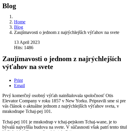
Blog
Home
Blog
Zaujímavosti o jednom z najrýchlejších výťahov na svete
13 April 2023
Hits: 1486
Zaujímavosti o jednom z najrýchlejších
výťahov na svete
Print
Email
Prvý komerčný osobný výťah nainštalovala spoločnosť Otis
Elevator Company v roku 1857 v New Yorku. Pripravili sme si pre
vás článok o aktuálne jednom z najrýchlejších výťahov sveta, v
mrakodrape Tchaj-pej 101.
Tchaj-pej 101 je mrakodrap v tchaj-pejskom Tchaj-wane, je to
bývalá najvyššia budova na svete. V súčasnosti však patrí tento titul