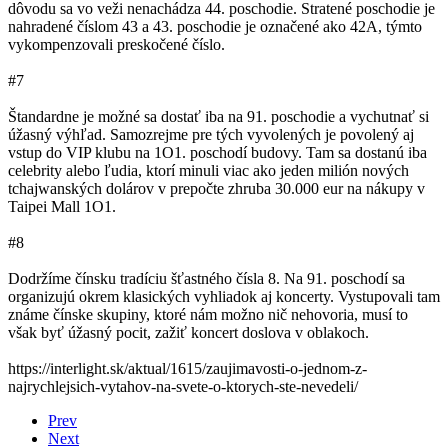
dôvodu sa vo veži nenachádza 44. poschodie. Stratené poschodie je
nahradené číslom 43 a 43. poschodie je označené ako 42A, týmto
vykompenzovali preskočené číslo.
#7
Štandardne je možné sa dostať iba na 91. poschodie a vychutnať si
úžasný výhľad. Samozrejme pre tých vyvolených je povolený aj
vstup do VIP klubu na 1O1. poschodí budovy. Tam sa dostanú iba
celebrity alebo ľudia, ktorí minuli viac ako jeden milión nových
tchajwanských dolárov v prepočte zhruba 30.000 eur na nákupy v
Taipei Mall 1O1.
#8
Dodržíme čínsku tradíciu šťastného čísla 8. Na 91. poschodí sa
organizujú okrem klasických vyhliadok aj koncerty. Vystupovali tam
známe čínske skupiny, ktoré nám možno nič nehovoria, musí to
však byť úžasný pocit, zažiť koncert doslova v oblakoch.
https://interlight.sk/aktual/1615/zaujimavosti-o-jednom-z-
najrychlejsich-vytahov-na-svete-o-ktorych-ste-nevedeli/
Prev
Next