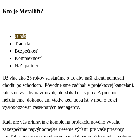
Kto je Metallift?
O nás
Tradícia
Bezpečnosť
Komplexnosť
Naši partneri
Už viac ako 25 rokov sa staráme o to, aby naši klienti nemuseli
chodiť po schodoch. Pôvodne sme začínali v projektovej kancelárii,
kde sme výťahy navrhovali, ale zlákala nás prax. A prechod
neľutujeme, dokonca ani vtedy, keď treba ísť v noci o tretej
vyslobodzovať zaseknutých teenagerov.
Radi pre vás pripravíme kompletnú projekciu nového výťahu,
zabezpečíme najvýhodnejšie riešenie výťahu pre vaše priestory
a výťah samozrejme aj odborne nainštalujeme. Ešte pred samotnou