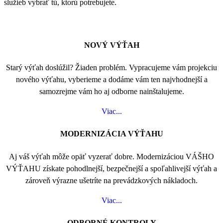
služieb vybrať tú, ktorú potrebujete.
NOVÝ VÝŤAH
Starý výťah doslúžil? Žiaden problém. Vypracujeme vám projekciu
nového výťahu, vyberieme a dodáme vám ten najvhodnejší a
samozrejme vám ho aj odborne nainštalujeme.
Viac...
MODERNIZÁCIA VÝŤAHU
Aj váš výťah môže opäť vyzerať dobre. Modernizáciou VÁŠHO
VÝŤAHU získate pohodlnejší, bezpečnejší a spoľahlivejší výťah a
zároveň výrazne ušetríte na prevádzkových nákladoch.
Viac...
ODBORNÉ KONTROLY