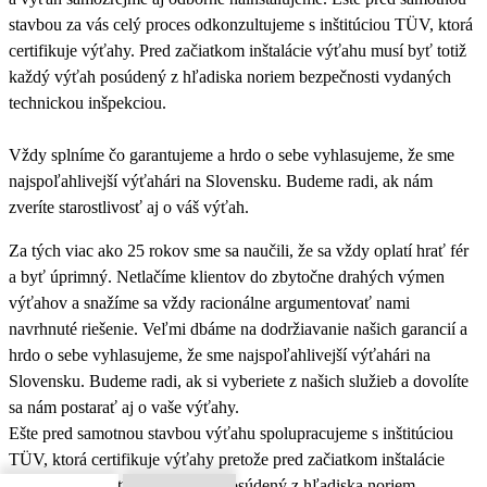
stavbou za vás celý proces odkonzultujeme s inštitúciou TÜV, ktorá
certifikuje výťahy. Pred začiatkom inštalácie výťahu musí byť totiž
každý výťah posúdený z hľadiska noriem bezpečnosti vydaných
technickou inšpekciou.
Vždy splníme čo garantujeme a hrdo o sebe vyhlasujeme, že sme
najspoľahlivejší výťahári na Slovensku. Budeme radi, ak nám
zveríte starostlivosť aj o váš výťah.
Za tých viac ako 25 rokov sme sa naučili, že sa vždy oplatí hrať fér
a byť úprimný. Netlačíme klientov do zbytočne drahých výmen
výťahov a snažíme sa vždy racionálne argumentovať nami
navrhnuté riešenie. Veľmi dbáme na dodržiavanie našich garancií a
hrdo o sebe vyhlasujeme, že sme najspoľahlivejší výťahári na
Slovensku. Budeme radi, ak si vyberiete z našich služieb a dovolíte
sa nám postarať aj o vaše výťahy.
Ešte pred samotnou stavbou výťahu spolupracujeme s inštitúciou
TÜV, ktorá certifikuje výťahy pretože pred začiatkom inštalácie
výťahu musí byť každý výťah posúdený z hľadiska noriem