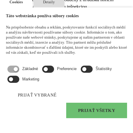
Cookies
Detaily
bezpečnosti vydaných technickou inšpekciou.
V prípade, že sa výťahová šachta (betónová, sklenená, oceľová)
Táto webstránka používa súbory cookies
priliepa k budove, tak v rámci dodávky výťahu zabezpečíme aj túto
Na prispôsobenie obsahu a reklám, poskytovanie funkcií sociálnych médií
výťahovú šachtu.
a analýzu návštevnosti používame súbory cookie. Informácie o tom, ako
používate naše webové stránky, poskytujeme aj našim partnerom v oblasti
Komponenty
sociálnych médií, inzercie a analýzy. Títo partneri môžu príslušné
informácie skombinovať s ďalšími údajmi, ktoré ste im poskytli alebo ktoré
od vás získali, keď ste používali ich služby.
Základné
Preferencie
Štatistiky
Spolupracujeme s týmito spoločnosťami a používame tieto kvalitné
Marketing
komponenty.
PRIJAŤ VYBRANÉ
PRIJAŤ VŠETKY